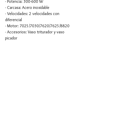
- Potencia: 300-600 W
- Carcasa: Acero inoxidable
- Velocidades: 2 velocidades con
diferencial
- Motor: 7025/7030/7620/7625/8820
- Accesorios: Vaso triturador y vaso
picador
Por favor contáctenos para obtener más
información. ¡Gracias!
Notas de compra
Cantidad mínima de pedido: 1500 Pcs
Términos de entrega aceptados: FOB, CIF, EXW
Detalle de entrega: 30-40 días después de
confirmar el pedido.
Produtos
relacionados