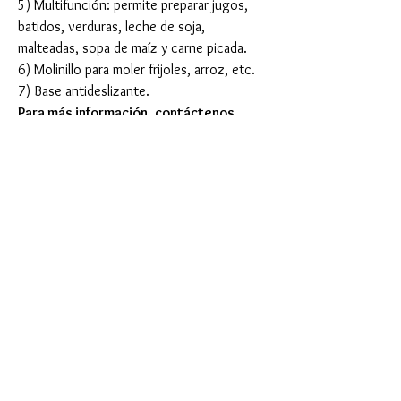
5) Multifunción: permite preparar jugos,
batidos, verduras, leche de soja,
malteadas, sopa de maíz y carne picada.
6) Molinillo para moler frijoles, arroz, etc.
7) Base antideslizante.
Para más información, contáctenos.
¡Gracias!
Notas de compra
Cantidad mínima de pedido: 1500 Pcs
Términos de entrega aceptados: FOB, CIF,
EXW
Detalle de entrega: 30-40 días después de
confirmar el pedido.
Produtos
relacionados