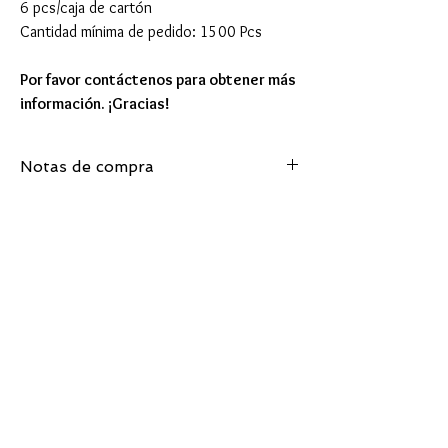
6 pcs/caja de cartón
Cantidad mínima de pedido: 1500 Pcs
Por favor contáctenos para obtener más
información. ¡Gracias!
Notas de compra
Cantidad mínima de pedido: 1500 Pcs
Términos de entrega aceptados: FOB, CIF,
EXW
Detalle de entrega: 30-40 días después de
confirmar el pedido.
Produtos
relacionados