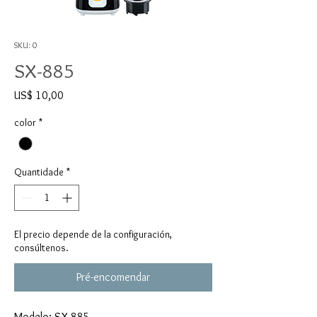
SKU: 0
SX-885
Preço
US$ 10,00
color
*
Quantidade
*
El precio depende de la configuración,
consúltenos.
Pré-encomendar
Modelo: SX-885