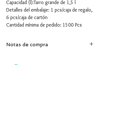
Capacidad (l):Tarro grande de 1,5 l
Detalles del embalaje: 1 pcs/caja de regalo,
6 pcs/caja de cartón
Cantidad mínima de pedido: 1500 Pcs
Notas de compra
Cantidad mínima de pedido: 1500 Pcs
Términos de entrega aceptados: FOB, CIF,
EXW
Detalle de entrega: 30-40 días después de
confirmar el pedido.
Produtos
relacionados