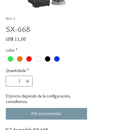
SKU: 0
SX-668
Preço
US$ 11,00
color
*
Quantidade
*
El precio depende de la configuración,
consúltenos.
Pré-encomendar
N.° de modelo:SX-668