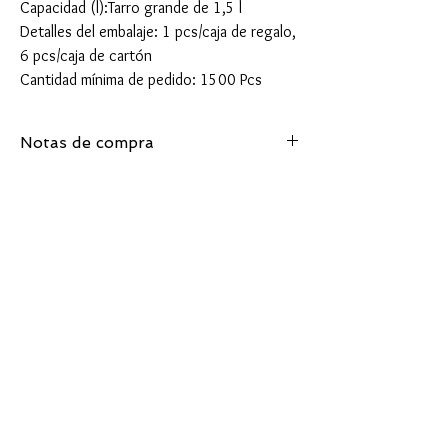
Capacidad (l):Tarro grande de 1,5 l
Detalles del embalaje: 1 pcs/caja de regalo,
6 pcs/caja de cartón
Cantidad mínima de pedido: 1500 Pcs
Notas de compra
Cantidad mínima de pedido: 1500 Pcs
Términos de entrega aceptados: FOB, CIF,
EXW
Detalle de entrega: 30-40 días después de
confirmar el pedido.
Articles similaires