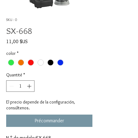
SKU : 0
SX-668
Prix
11,00 $US
color
*
Quantité
*
El precio depende de la configuración,
consúltenos.
Précommander
N.° de modelo:SX-668