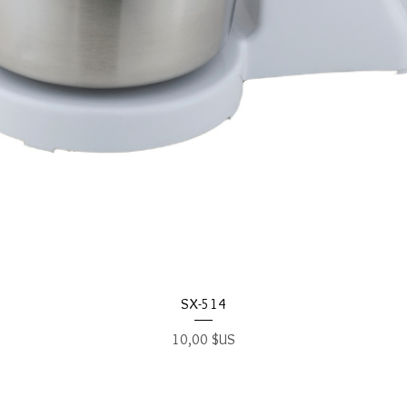
Aperçu rapide
SX-514
Prix
10,00 $US