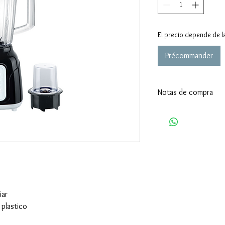
El precio depende de l
Précommander
Notas de compra
Cantidad mínima de pe
Términos de entrega 
Detalle de entrega: 30
pedido.
iar
 plastico