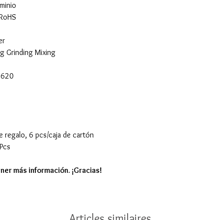
minio
 RoHS
er
g Grinding Mixing
7620
de regalo, 6 pcs/caja de cartón
 Pcs
ner más información. ¡Gracias!
Articles similaires