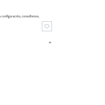
a configuración, consúltenos.
dido: 1500 Pcs
aceptados: FOB, CIF, EXW
-40 días después de confirmar el