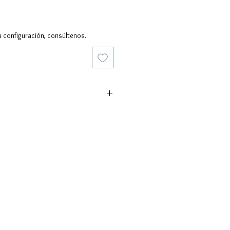
a configuración, consúltenos.
dido: 1500 Pcs
aceptados: FOB, CIF, EXW
-40 días después de confirmar el