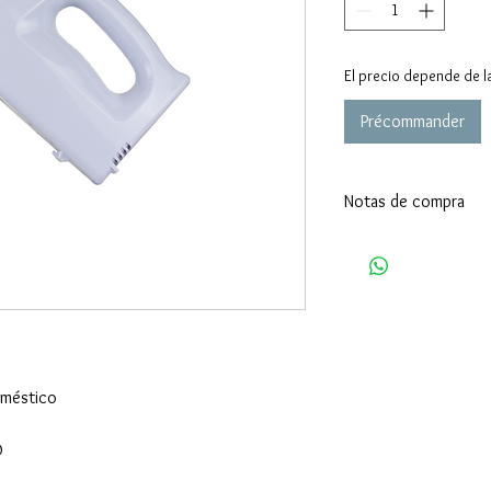
El precio depende de l
Précommander
Notas de compra
Cantidad mínima de pe
Términos de entrega 
Detalle de entrega: 30
pedido.
oméstico
O