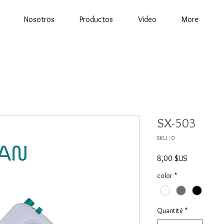
Nosotros
Productos
Video
More
SX-503
SKU : 0
Prix
8,00 $US
color
*
Quantité
*