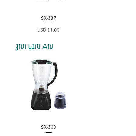
SX-337
Precio
USD 11.00
SX-300