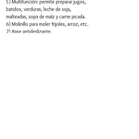
5) Multifunción: permite preparar jugos,
batidos, verduras, leche de soja,
malteadas, sopa de maíz y carne picada.
6) Molinillo para moler frijoles, arroz, etc.
7) Base antideslizante.
Para más información, contáctenos.
¡Gracias!
Notas de compra
Cantidad mínima de pedido: 1500 Pcs
Términos de entrega aceptados: FOB, CIF,
EXW
Detalle de entrega: 30-40 días después de
confirmar el pedido.
Te podría gustar