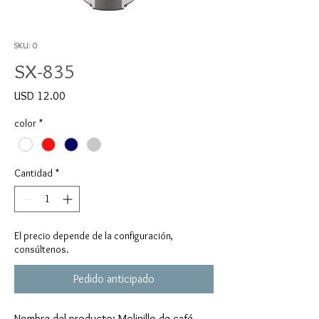
SKU: 0
SX-835
Precio
USD 12.00
color
*
Cantidad
*
El precio depende de la configuración,
consúltenos.
Pedido anticipado
Nombre del producto: Molinillo de café