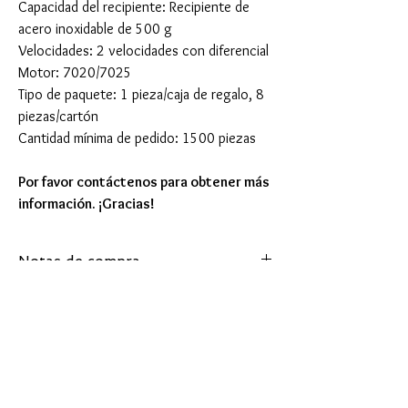
Capacidad del recipiente: Recipiente de
acero inoxidable de 500 g
Velocidades: 2 velocidades con diferencial
Motor: 7020/7025
Tipo de paquete: 1 pieza/caja de regalo, 8
piezas/cartón
Cantidad mínima de pedido: 1500 piezas
Por favor contáctenos para obtener más
información. ¡Gracias!
Notas de compra
Cantidad mínima de pedido: 1500 Pcs
Términos de entrega aceptados: FOB, CIF,
EXW
Detalle de entrega: 30-40 días después de
confirmar el pedido.
Te podría gustar