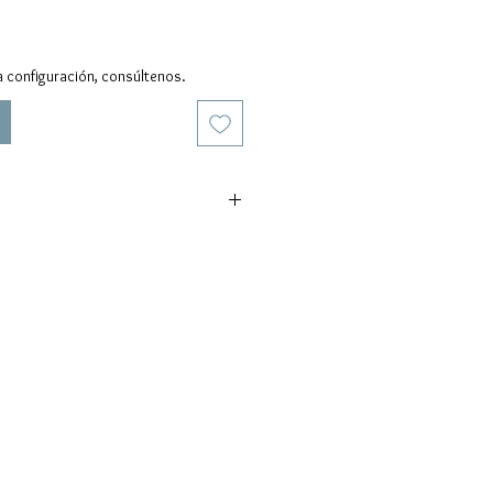
a configuración, consúltenos.
dido: 1500 Pcs
aceptados: FOB, CIF, EXW
-40 días después de confirmar el