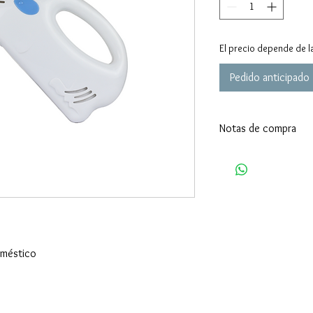
El precio depende de l
Pedido anticipado
Notas de compra
Cantidad mínima de pe
Términos de entrega 
Detalle de entrega: 30
pedido.
oméstico