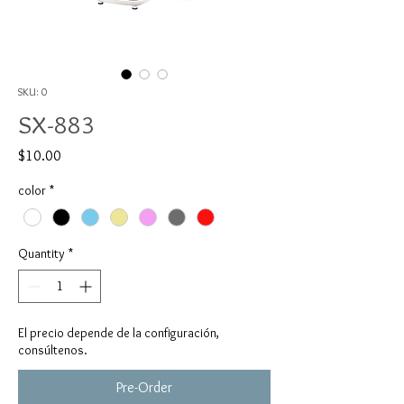
SKU: 0
SX-883
Price
$10.00
color
*
Quantity
*
El precio depende de la configuración,
consúltenos.
Pre-Order