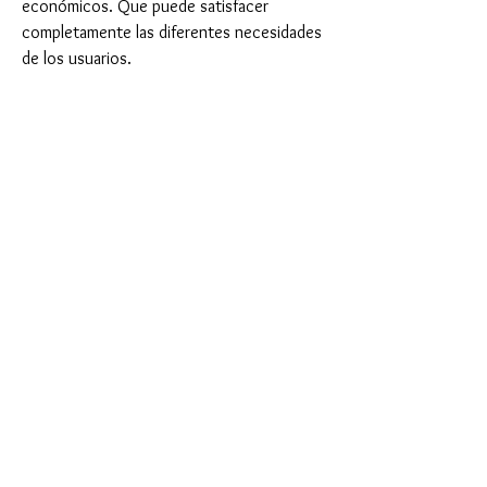
económicos. Que puede satisfacer
completamente las diferentes necesidades
de los usuarios.
Por favor contáctenos para obtener más
información. ¡Gracias!
Notas de compra
Cantidad mínima de pedido: 1500 Pcs
Términos de entrega aceptados: FOB, CIF,
EXW
Detalle de entrega: 30-40 días después de
confirmar el pedido.
Related Products